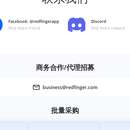
Facebook: @redfingerapp
Discord
find more friend
find more reward
商务合作/代理招募
business@redfinger.com
批量采购