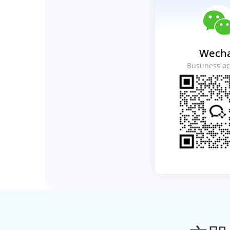
Wech
Busuness ac