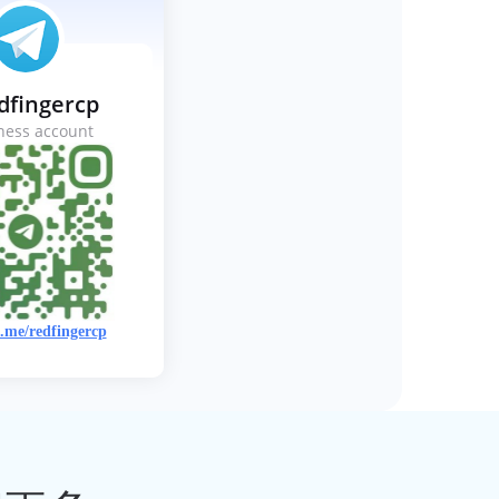
dfingercp
ness account
t.me/redfingercp