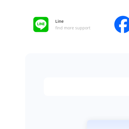
Line
find more support