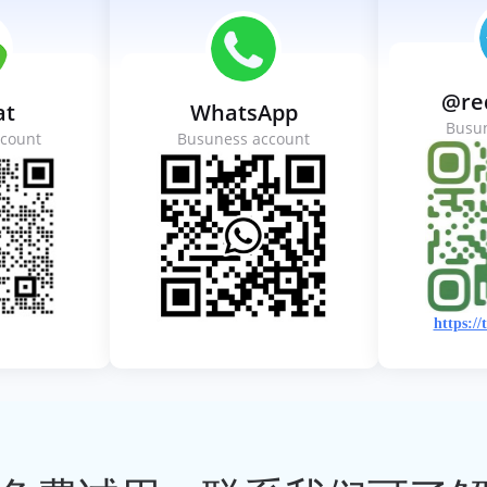
@re
at
WhatsApp
Busu
count
Busuness account
https://